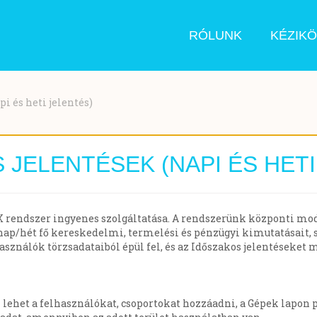
RÓLUNK
KÉZIK
i és heti jelentés)
 JELENTÉSEK (NAPI ÉS HETI
X rendszer ingyenes szolgáltatása. A rendszerünk központi modu
nap/hét fő kereskedelmi, termelési és pénzügyi kimutatásait, s
asználók törzsadataiból épül fel, és az Időszakos jelentéseket 
z lehet a felhasználókat, csoportokat hozzáadni, a Gépek lapon