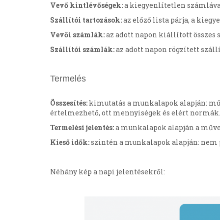
Vevő kintlévőségek:
a kiegyenlítetlen számlával 
Szállítói tartozások:
az előző lista párja, a kiegy
Vevői számlák:
az adott napon kiállított összes s
Szállítói számlák:
az adott napon rögzített száll
Termelés
Összesítés:
kimutatás a munkalapok alapján: művel
értelmezhető, ott mennyiségek és elért normák
Termelési jelentés:
a munkalapok alapján a művel
Kieső idők:
szintén a munkalapok alapján: nem p
Néhány kép a napi jelentésekről: