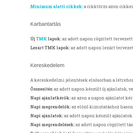
Minimum alatti cikkek:
a cikktörzs azon cikke
Karbantartás
Új
TMK
lapok:
az adott napon rögzített tervezet
Lezárt TMK lapok:
az adott napon lezárt terveze
Kereskedelem
A kereskedelmi jelentések elsősorban a létrehozo
Összesítés:
az adott napon készült új ajánlatok, v
Napi ajánlatkérők:
az azon a napon ajánlatot kérő
Napi megrendelők:
az előző kimutatáshoz hasonl
Napi ajánlatok:
az adott napon készült ajánlatok l
Napi megrendelések:
az adott napon rögzített tás