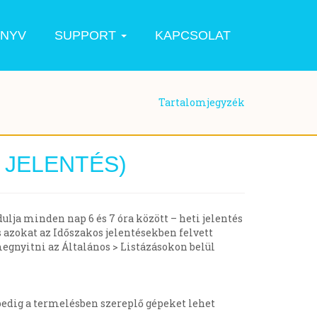
ÖNYV
SUPPORT
KAPCSOLAT
Tartalomjegyzék
 JELENTÉS)
lja minden nap 6 és 7 óra között – heti jelentés
 azokat az Időszakos jelentésekben felvett
megnyitni az Általános > Listázásokon belül
 pedig a termelésben szereplő gépeket lehet