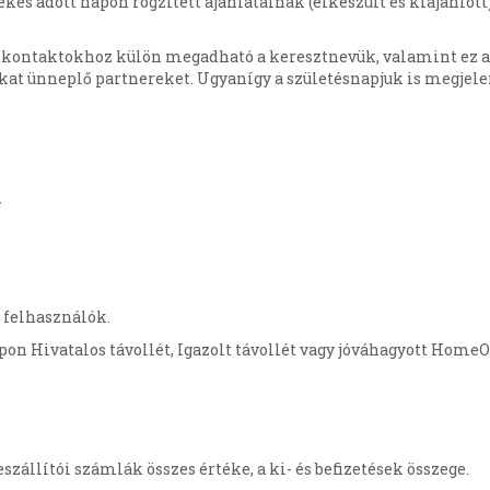
kes adott napon rögzített ajánlatainak (elkészült és kiajánlott
 kontaktokhoz külön megadható a keresztnevük, valamint ez ala
ukat ünneplő partnereket. Ugyanígy a születésnapjuk is megjele
.
 felhasználók.
pon Hivatalos távollét, Igazolt távollét vagy jóváhagyott HomeO
szállítói számlák összes értéke, a ki- és befizetések összege.