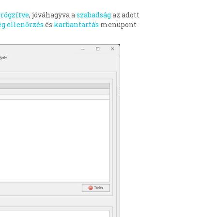
n
rögzítve
, jóváhagyva a
szabadság
az adott
g ellenőrzés
és
karbantartás
menüpont