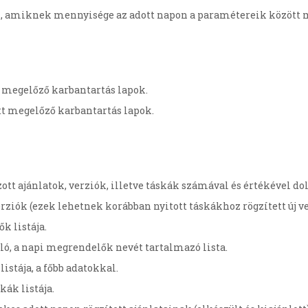
i, amiknek mennyisége az adott napon a paramétereik között
t megelőző karbantartás lapok.
tt megelőző karbantartás lapok.
tt ajánlatok, verziók, illetve táskák számával és értékével do
erziók (ezek lehetnek korábban nyitott táskákhoz rögzített új ve
k listája.
ó, a napi megrendelők nevét tartalmazó lista.
istája, a főbb adatokkal.
kák listája.