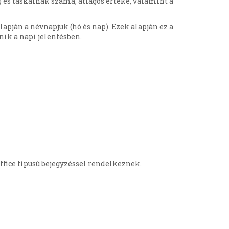
) és táskáinak száma, átlagos értéke, valamint a
pján a névnapjuk (hó és nap). Ezek alapján ez a
nik a napi jelentésben.
ffice típusú bejegyzéssel rendelkeznek.