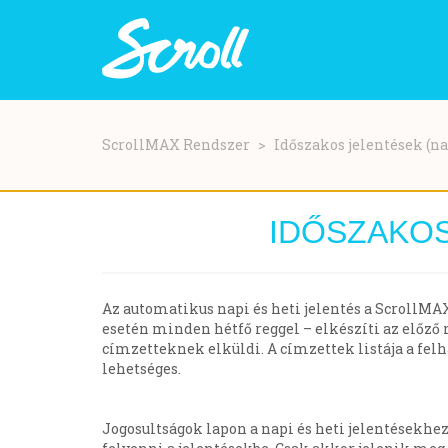
Ugrás
a
ScrollMAX Rendszer
Időszakos jelentések (nap
tartalomra
IDŐSZAKOS
Az automatikus napi és heti jelentés a ScrollMA
esetén minden hétfő reggel – elkészíti az előző 
címzetteknek elküldi. A címzettek listája a felh
lehetséges.
Jogosultságok lapon a napi és heti jelentésekhe