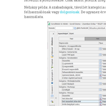
felvenni a jelentésekbe. Csak akkor jelenik meg
Néhány példa: A szabadságok, távollét kategória 
felhasználónak vagy
dolgozónak
. De ugyanez ér
használata.