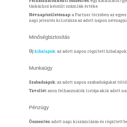
Felhasználónkénti összesítés:
egy kalkulátor/gye
táskáihoz készült számlák értéke.
Névnap/születésnap:
a Partner törzsben az egyes
napi jelentés kilistázza az adott napon névnapj
Minőségbiztosítás
Új
hibalapok
: az adott napon rögzített hibalapok
Munkaügy
Szabadságok:
az adott napon szabadságukat töltő
Távollét:
azon felhasználók listája akik adott na
Pénzügy
Összesítés:
adott napi kiszámlázás és rögzített be