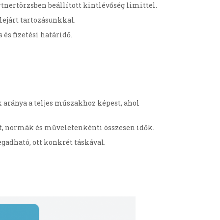
artnertörzsben beállított kintlévőség limittel.
 lejárt tartozásunkkal.
 és fizetési határidő.
k aránya a teljes műszakhoz képest, ahol
t, normák és műveletenkénti összesen idők.
adható, ott konkrét táskával.