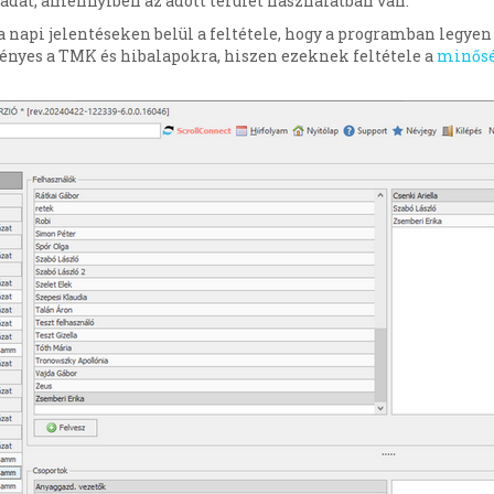
 adat, amennyiben az adott terület használatban van.
a napi jelentéseken belül a feltétele, hogy a programban legye
vényes a TMK és hibalapokra, hiszen ezeknek feltétele a
minősé