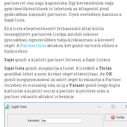
partnerrel van napi kapcsolata. Egy kerekedőnek vagy
gyártáselőkészítőnek is lehetnek az átlagostól jóval
gyakrabban használt partnerei. Ilyen esetekben hasznos a
Saját lista.
Ez a lista a bejelentkezett felhasználó által külön
összegyűjtött partnerek listája, amiből sokszor
gyorsabban, egyszerűbben tudja kiválasztani a keresett
céget. A
Partnertörzs
ablakon két gomb tartozik ehhez a
funkcióhoz:
Saját
gomb: a kijelölt partnert felveszi a Saját listára.
Saját lista
gomb: megnyitja a listát. A listából a
Törlés
gombbal lehet a nem kívánt céget eltávolítani. Az
OK
gomb megnyomásával az adott céget kiválasztja a Partner
törzsben és visszalép oda, míg a
Választ
gomb (vagy dupla
kattintás a kijelölt sorra) a partner kijelölése után a
partner választó ablakot is bezárja.