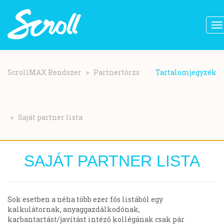
To
na
Ugrás
a
ScrollMAX Rendszer
Partnertörzs
Tartalomjegyzék
tartalomra
Saját partner lista
SAJÁT PARTNER LISTA
Sok esetben a néha több ezer fős listából egy
kalkulátornak, anyaggazdálkodónak,
karbantartást/javítást intéző kollégának csak pár