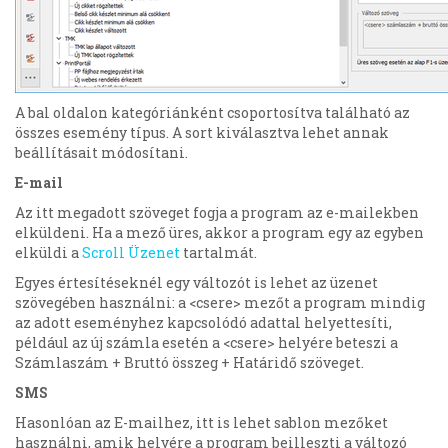
A bal oldalon kategóriánként csoportosítva található az
összes esemény típus. A sort kiválasztva lehet annak
beállításait módosítani.
E-mail
Az itt megadott szöveget fogja a program az e-mailekben
elküldeni. Ha a mező üres, akkor a program egy az egyben
elküldi a
Scroll Üzenet
tartalmát.
Egyes értesítéseknél egy változót is lehet az üzenet
szövegében használni: a <csere> mezőt a program mindig
az adott eseményhez kapcsolódó adattal helyettesíti,
például az új számla esetén a <csere> helyére beteszi a
Számlaszám + Bruttó összeg + Határidő szöveget.
SMS
Hasonlóan az E-mailhez, itt is lehet sablon mezőket
használni, amik helyére a program beilleszti a változó