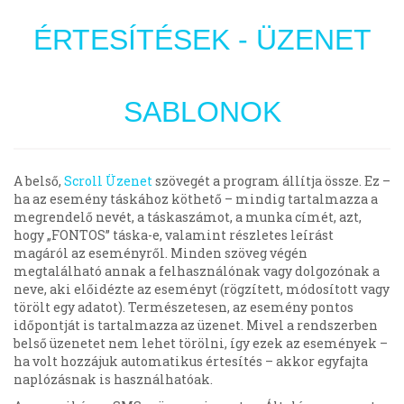
ÉRTESÍTÉSEK - ÜZENET
SABLONOK
A belső,
Scroll Üzenet
szövegét a program állítja össze. Ez –
ha az esemény táskához köthető – mindig tartalmazza a
megrendelő nevét, a táskaszámot, a munka címét, azt,
hogy „FONTOS” táska-e, valamint részletes leírást
magáról az eseményről. Minden szöveg végén
megtalálható annak a felhasználónak vagy dolgozónak a
neve, aki előidézte az eseményt (rögzített, módosított vagy
törölt egy adatot). Természetesen, az esemény pontos
időpontját is tartalmazza az üzenet. Mivel a rendszerben
belső üzenetet nem lehet törölni, így ezek az események –
ha volt hozzájuk automatikus értesítés – akkor egyfajta
naplózásnak is használhatóak.