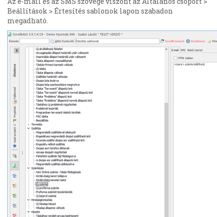
Az e-mail és az SMS szövege viszont az Általános csoport >
Beállítások > Értesítés sablonok lapon szabadon
megadható.