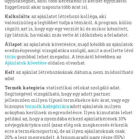
ügynökségnél, ahol több kereskedő is kérhet egymástól
függetlenül akár naponta több árat is).
Kalkulálta
: az ajánlatot létrehozó kolléga, aki
valószínűleg a legtöbbet tudja a témáról. A program külön
rögzíti azt is, hogy egy-egy verziót ki és mikor készített,
így látszik, ha valaki más vette át időközben a feladatot.
Állapot
: az ajánlatok követésére, majd később az ajánlatok
eredményességi vizsgálatára szolgál, amit a mellette lévő
törzs
gombbal lehet megadni. A témáról bővebben az
Ajánlatok követése
oldalon
olvashat.
Kelt
: az ajánlat létrehozásának dátuma, nem módosítható
adat.
Termék kategória
: statisztikai célokat szolgáló adat.
Segítségével vizsgálható, hogy egy adott partner
jellemzően milyen típusú termékekre kér árat, vagy egy
bizonyos
termék kategóriára
adott ajánlatok milyen
arányban kerülnek megrendelésre. Ilyen kimutatás lehet
például az, hogy a nyomdába érkező ajánlatkérések 10%
névjegykártyára szól (azaz elég sok megkeresés érkezik
erre a termékcsoportra), de az ilyen ajánlatoknak csak
20%-a lesz megrendelt. A fennmaradó nagy része (55%)