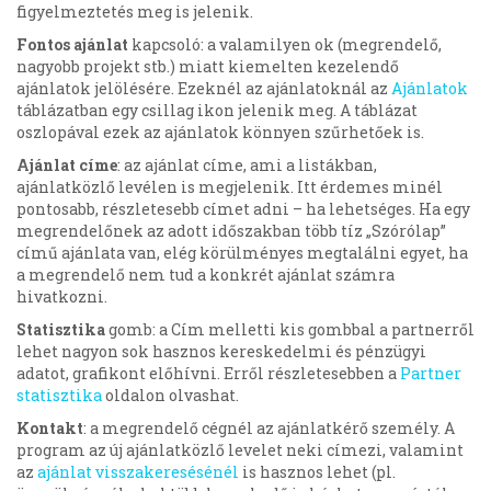
figyelmeztetés meg is jelenik.
Fontos ajánlat
kapcsoló: a valamilyen ok (megrendelő,
nagyobb projekt stb.) miatt kiemelten kezelendő
ajánlatok jelölésére. Ezeknél az ajánlatoknál az
Ajánlatok
táblázatban egy csillag ikon jelenik meg. A táblázat
oszlopával ezek az ajánlatok könnyen szűrhetőek is.
Ajánlat címe
: az ajánlat címe, ami a listákban,
ajánlatközlő levélen is megjelenik. Itt érdemes minél
pontosabb, részletesebb címet adni – ha lehetséges. Ha egy
megrendelőnek az adott időszakban több tíz „Szórólap”
című ajánlata van, elég körülményes megtalálni egyet, ha
a megrendelő nem tud a konkrét ajánlat számra
hivatkozni.
Statisztika
gomb: a Cím melletti kis gombbal a partnerről
lehet nagyon sok hasznos kereskedelmi és pénzügyi
adatot, grafikont előhívni. Erről részletesebben a
Partner
statisztika
oldalon olvashat.
Kontakt
: a megrendelő cégnél az ajánlatkérő személy. A
program az új ajánlatközlő levelet neki címezi, valamint
az
ajánlat visszakeresésénél
is hasznos lehet (pl.