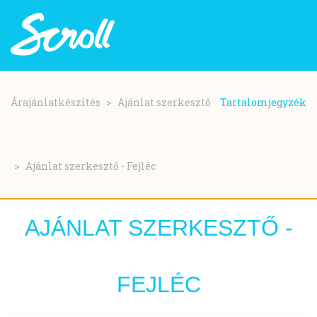
Ugrás
a
Árajánlatkészítés
Ajánlat szerkesztő
Tartalomjegyzék
tartalomra
Ajánlat szerkesztő - Fejléc
AJÁNLAT SZERKESZTŐ -
FEJLÉC