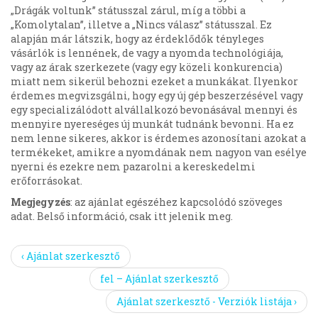
„Drágák voltunk” státusszal zárul, míg a többi a
„Komolytalan”, illetve a „Nincs válasz” státusszal. Ez
alapján már látszik, hogy az érdeklődők tényleges
vásárlók is lennének, de vagy a nyomda technológiája,
vagy az árak szerkezete (vagy egy közeli konkurencia)
miatt nem sikerül behozni ezeket a munkákat. Ilyenkor
érdemes megvizsgálni, hogy egy új gép beszerzésével vagy
egy specializálódott alvállalkozó bevonásával mennyi és
mennyire nyereséges új munkát tudnánk bevonni. Ha ez
nem lenne sikeres, akkor is érdemes azonosítani azokat a
termékeket, amikre a nyomdának nem nagyon van esélye
nyerni és ezekre nem pazarolni a kereskedelmi
erőforrásokat.
Megjegyzés
: az ajánlat egészéhez kapcsolódó szöveges
adat. Belső információ, csak itt jelenik meg.
‹ Ajánlat szerkesztő
fel – Ajánlat szerkesztő
Ajánlat szerkesztő - Verziók listája ›