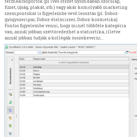
termékcsoportok (pl íves ofszet nyomdában szórólap,
füzet, újság, plakát, stb.) vagy akár komolyabb marketing
szempontokat is figyelembe vevő leosztás (pl. Doboz-
gyógyszeripar, Doboz-élelmiszer, Doboz-kozmetika).
Fontos figyelembe venni, hogy minél többféle kategória
van, annál jobban széttöredezhet a statisztika, illetve
annál jobban tudják a kollégák összekeverni...