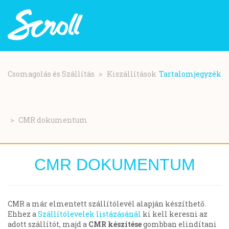
Ugrás
a
Csomagolás és Szállítás
Kiszállítások
Tartalomjegyzék
tartalomra
CMR dokumentum
CMR DOKUMENTUM
CMR a már elmentett szállítólevél alapján készíthető.
Ehhez a
Szállítólevelek listázásánál
ki kell keresni az
adott szállítót, majd a
CMR készítése
gombban elindítani