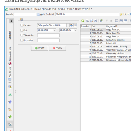
lista menüpontjával nézhetőek vissza.