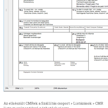
Az elkészült CMRek a Szállítás csoport > Listázások > CMR