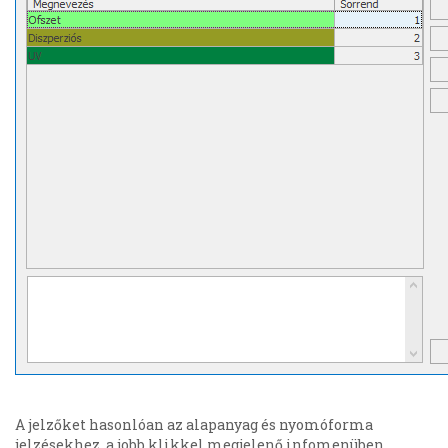
A jelzőket hasonlóan az alapanyag és nyomóforma
jelzésekhez, a jobb klikkel megjelenő infomenüben