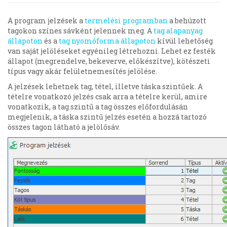
A program jelzések a
termelési programban
a behúzott
tagokon színes sávként jelennek meg. A
tag alapanyag
állapoton
és a
tag nyomóforma állapoton
kívül lehetőség
van saját jelöléseket egyénileg létrehozni. Lehet ez festék
állapot (megrendelve, bekeverve, előkészítve), kötészeti
típus vagy akár felületnemesítés jelölése.
A jelzések lehetnek tag, tétel, illetve táska szintűek. A
tételre vonatkozó jelzés csak arra a tételre kerül, amire
vonatkozik, a tag szintű a tag összes előfordulásán
megjelenik, a táska szintű jelzés esetén a hozzá tartozó
összes tagon látható a jelölősáv.