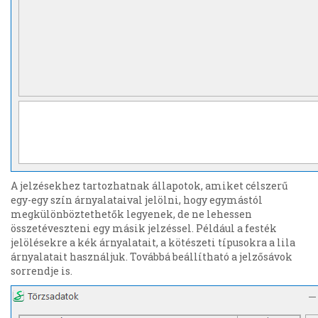
A jelzésekhez tartozhatnak állapotok, amiket célszerű
egy-egy szín árnyalataival jelölni, hogy egymástól
megkülönböztethetők legyenek, de ne lehessen
összetéveszteni egy másik jelzéssel. Például a festék
jelölésekre a kék árnyalatait, a kötészeti típusokra a lila
árnyalatait használjuk. Továbbá beállítható a jelzősávok
sorrendje is.