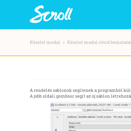
Ugrás
a
Készlet modul
Készlet modul rövid bemutatá
tartalomra
A rendelés sablonok segítenek a programból küld
A jobb oldali gombsor segít az új sablon létreho