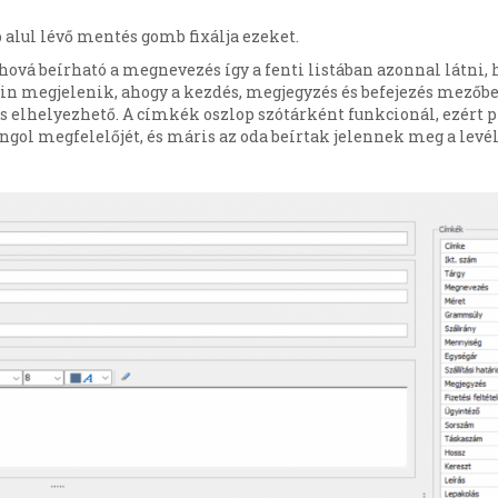
 alul lévő mentés gomb fixálja ezeket.
ahová beírható a megnevezés így a fenti listában azonnal látni
ein megjelenik, ahogy a kezdés, megjegyzés és befejezés mezőbe 
p is elhelyezhető. A címkék oszlop szótárként funkcionál, ezért 
angol megfelelőjét, és máris az oda beírtak jelennek meg a levé