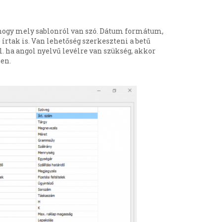
, hogy mely sablonról van szó. Dátum formátum,
írtak is. Van lehetőség szerkeszteni a betű
pl. ha angol nyelvű levélre van szükség, akkor
len.